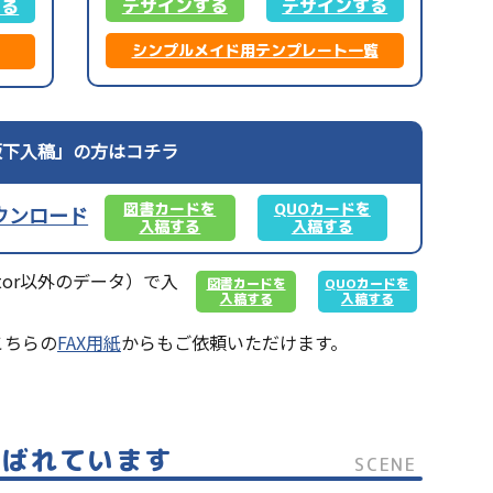
デザインする
デザインする
する
シンプルメイド用テンプレート一覧
完全版下入稿」の方はコチラ
図書カードを
QUOカードを
ウンロード
入稿する
入稿する
rator以外のデータ）で入
図書カードを
QUOカードを
入稿する
入稿する
こちらの
FAX用紙
からもご依頼いただけます。
喜ばれています
SCENE