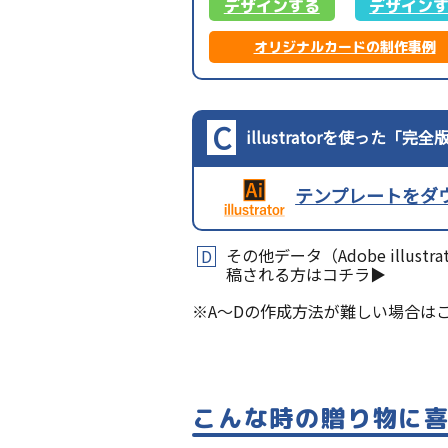
デザインする
デザイン
オリジナルカードの制作事例
C
illustratorを使った「
テンプレートをダ
その他データ（Adobe illust
D
稿される方はコチラ▶︎
※A～Dの作成方法が難しい場合は
こんな時の贈り物に