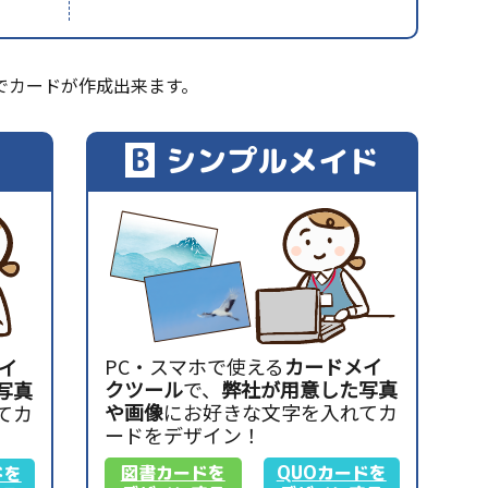
でカードが作成出来ます。
B
シンプルメイド
PC・スマホで使える
カードメイ
イ
クツール
で、
弊社が用意した写真
写真
や画像
にお好きな文字を入れてカ
てカ
ードをデザイン！
図書カードを
QUOカードを
ドを