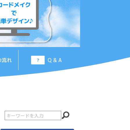
の流れ
Q & A