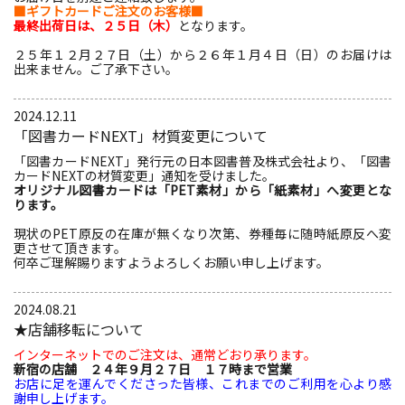
■ギフトカードご注文のお客様■
最終出荷日は、２５日（木）
となります。
２５年１２月２７日（土）から２６年１月４日（日）のお届けは
出来ません。ご了承下さい。
2024.12.11
「図書カードNEXT」材質変更について
「図書カードNEXT」発行元の日本図書普及株式会社より、「図書
カードNEXTの材質変更」通知を受けました。
オリジナル図書カードは「PET素材」から「紙素材」へ変更とな
ります。
現状のPET原反の在庫が無くなり次第、券種毎に随時紙原反へ変
更させて頂きます。
何卒ご理解賜りますようよろしくお願い申し上げます。
2024.08.21
★店舗移転について
インターネットでのご注文は、通常どおり承ります。
新宿の店舗 ２４年９月２７日 １７時まで営業
お店に足を運んでくださった皆様、これまでのご利用を心より感
謝申し上げます。