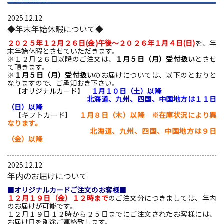
2025.12.12
◆年末年始休暇について◆
２０２５年１２月２６日(金)午後～２０２６年１月４日(日)
を、年
末年始休暇とさせていただきます。
※１２月２６日以降のご注文は、
１月５日（月）受付扱い
とさせ
て頂きます。
※
１月５日（月）受付扱い
のお届けについては、以下のとおりと
なりますので、ご承知おき下さい。
【オリジナルカード】
１月１０日（土）以降
北海道、九州、四国、中国地方は１１日
（日）以降
【ギフトカード】
１月８日（木）以降 ※在庫状況により異
なります。
北海道、九州、四国、中国地方は９日
（金）以降
2025.12.12
年内のお届けについて
■オリジナルカードご注文のお客様■
１２月１９日（金）１２時まで
のご注文分につきましては、年内
のお届けが可能です。
１２月１９日１２時から２５日までにご注文されたお客様には、
お届け日を別途ご連絡致します。