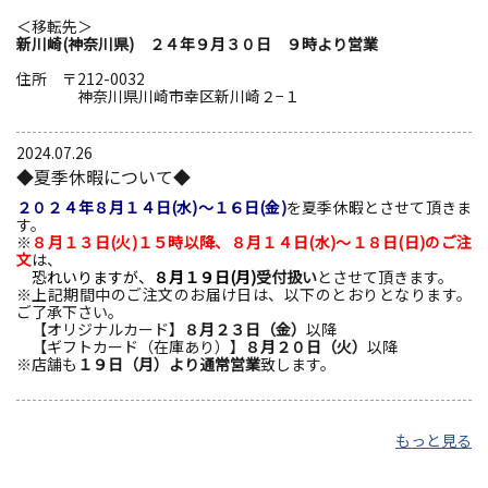
＜移転先＞
新川崎(神奈川県) ２４年９月３０日 ９時より営業
住所 〒212-0032
神奈川県川崎市幸区新川崎２−１
2024.07.26
◆夏季休暇について◆
２０２４年８月１４日(水)～１６日(金)
を夏季休暇とさせて頂きま
す。
※
８月１３日(火)１５時以降、
８月１４日(水)～１８日(日)のご注
文
は、
恐れいりますが、
８月１９日(月)
受付扱い
とさせて頂きます。
※上記期間中のご注文のお届け日は、以下のとおりとなります。
ご了承下さい。
【オリジナルカード】
８月２３日（金）
以降
【ギフトカード（在庫あり）】
８月２０日（火）
以降
※店舗も
１９日（月）より通常営業
致します。
もっと見る